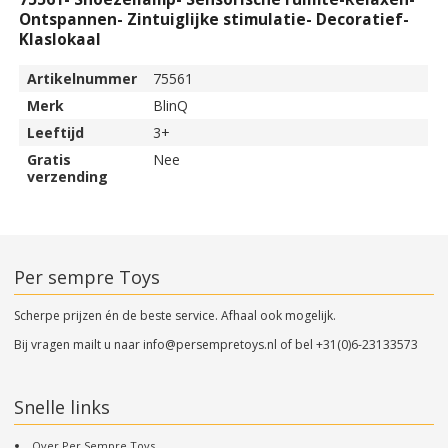
Ontspannen- Zintuiglijke stimulatie- Decoratief-
Klaslokaal
Artikelnummer
75561
Merk
BlinQ
Leeftijd
3+
Gratis
Nee
verzending
Per sempre Toys
Scherpe prijzen én de beste service. Afhaal ook mogelijk.
Bij vragen mailt u naar
info@persempretoys.nl
of bel
+31(0)6-23133573
Snelle links
Over Per Sempre Toys