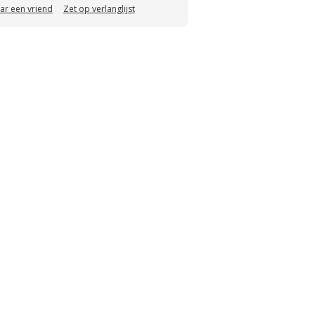
aar een vriend
Zet op verlanglijst