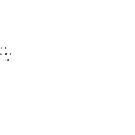
ten
pbanen
st aan