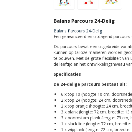
Balans Parcours 24-Delig
Balans Parcours 24-Delig
Een geavanceerd en uitdagend parcours
Dit parcours bevat een uitgebreide varia
kunnen op talloze manieren worden geco
te bouwen. Met de grote flexibiliteit va
de leeftijd en het ontwikkelingsniveau van
Specificaties
De 24-delige parcours bestaat uit:
6 x top 10 (hoogte 10 cm, doorsnede
2 x top 24 (hoogte: 24 cm, doorsned
2 x top oranje (hoogte: 24 cm, breedt
3 x plank (lengte: 72 cm, breedte: 13
3 x boomstam plank (lengte: 73 cm, 
1 x slack line (lengte: 72 cm, breedte
1 x wipplank (lengte: 72 cm, breedte