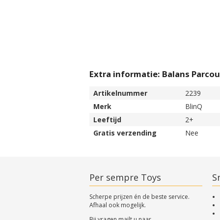
Extra informatie: Balans Parcou
Artikelnummer
2239
Merk
BlinQ
Leeftijd
2+
Gratis verzending
Nee
Per sempre Toys
Sn
Scherpe prijzen én de beste service.
Afhaal ook mogelijk.
Bij vragen mailt u naar