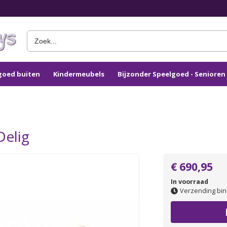
goed buiten
Kindermeubels
Bijzonder Speelgoed - Seniore
Delig
€ 690,95
In voorraad
Verzending bin