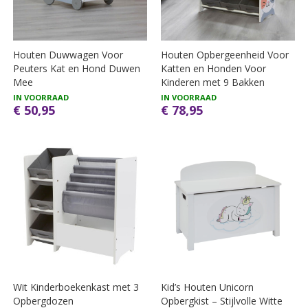
Houten Duwwagen Voor
Houten Opbergeenheid Voor
Peuters Kat en Hond Duwen
Katten en Honden Voor
Mee
Kinderen met 9 Bakken
IN VOORRAAD
IN VOORRAAD
€ 50,95
€ 78,95
Wit Kinderboekenkast met 3
Kid’s Houten Unicorn
Opbergdozen
Opbergkist – Stijlvolle Witte