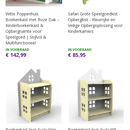
Witte Poppenhuis
Safari Grote Speelgoedkist -
Boekenkast met Roze Dak –
Opbergkist - Kleurrijke en
Kinderboekenkast &
Veilige Opbergoplossing voor
Opbergruimte voor
Kinderkamers
Speelgoed | Stijlvol &
Multifunctioneel
IN VOORRAAD
IN VOORRAAD
€ 142,99
€ 85,95
Boekenkast-huis Suzy Grijs
Boekenkast-huis Suzy Wit