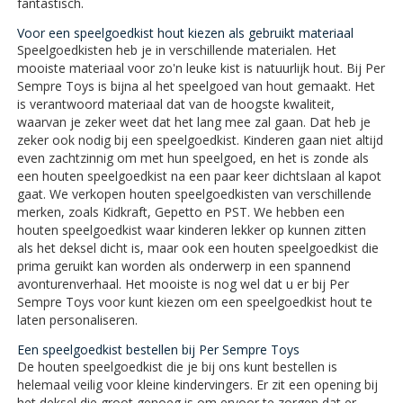
fantastisch.
Voor een speelgoedkist hout kiezen als gebruikt materiaal
Speelgoedkisten heb je in verschillende materialen. Het
mooiste materiaal voor zo'n leuke kist is natuurlijk hout. Bij Per
Sempre Toys is bijna al het speelgoed van hout gemaakt. Het
is verantwoord materiaal dat van de hoogste kwaliteit,
waarvan je zeker weet dat het lang mee zal gaan. Dat heb je
zeker ook nodig bij een speelgoedkist. Kinderen gaan niet altijd
even zachtzinnig om met hun speelgoed, en het is zonde als
een houten speelgoedkist na een paar keer dichtslaan al kapot
gaat. We verkopen houten speelgoedkisten van verschillende
merken, zoals Kidkraft, Gepetto en PST. We hebben een
houten speelgoedkist waar kinderen lekker op kunnen zitten
als het deksel dicht is, maar ook een houten speelgoedkist die
prima geruikt kan worden als onderwerp in een spannend
avonturenverhaal. Het mooiste is nog wel dat u er bij Per
Sempre Toys voor kunt kiezen om een speelgoedkist hout te
laten personaliseren.
Een speelgoedkist bestellen bij Per Sempre Toys
De houten speelgoedkist die je bij ons kunt bestellen is
helemaal veilig voor kleine kindervingers. Er zit een opening bij
het deksel die groot genoeg is om ervoor te zorgen dat er