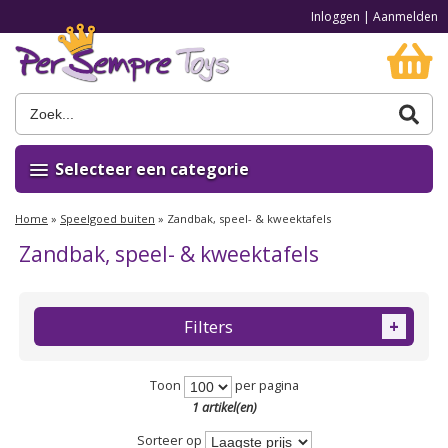
Inloggen
|
Aanmelden
Selecteer een categorie
Home
»
Speelgoed buiten
»
Zandbak, speel- & kweektafels
Zandbak, speel- & kweektafels
Filters
+
Toon
per pagina
1 artikel(en)
Sorteer op