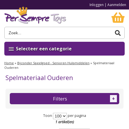
Inloggen
|
Aanmelden
Selecteer een categorie
Home
»
Bijzonder Speelgoed - Senioren Hulpmiddelen
»
Spelmateriaal
Ouderen
Spelmateriaal Ouderen
Filters
+
Toon
per pagina
1 artikel(en)