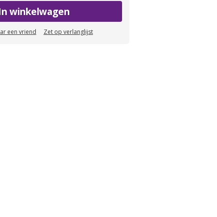
In winkelwagen
aar een vriend
Zet op verlanglijst