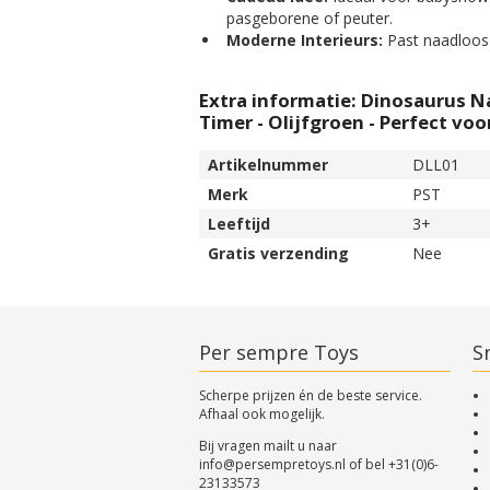
pasgeborene of peuter.
Moderne Interieurs:
Past naadloos 
Extra informatie: Dinosaurus N
Timer - Olijfgroen - Perfect voo
Artikelnummer
DLL01
Merk
PST
Leeftijd
3+
Gratis verzending
Nee
Per sempre Toys
Sn
Scherpe prijzen én de beste service.
Afhaal ook mogelijk.
Bij vragen mailt u naar
info@persempretoys.nl
of bel
+31(0)6-
23133573