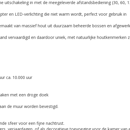
e uitschakeling in met de meegeleverde afstandsbediening (30, 60, 1
er en LED-verlichting die niet warm wordt, perfect voor gebruik in
maakt van massief hout uit duurzaam beheerde bossen en afgewerk
and vervaardigd en daardoor uniek, met natuurlijke houtkenmerken z
ur ca. 10.000 uur
aken met een droge doek
aan de muur worden bevestigd.
de sfeer voor een fijne nachtrust.
rs, verjaardagen, of als decoratieve toevoeging voor de kamer van 