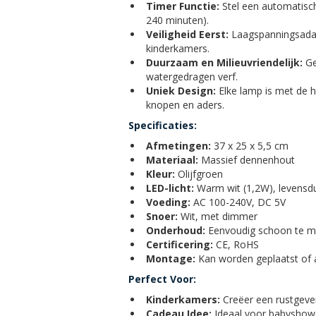
Timer Functie:
Stel een automatisch
240 minuten).
Veiligheid Eerst:
Laagspanningsadapt
kinderkamers.
Duurzaam en Milieuvriendelijk:
Ge
watergedragen verf.
Uniek Design:
Elke lamp is met de h
knopen en aders.
Specificaties:
Afmetingen:
37 x 25 x 5,5 cm
Materiaal:
Massief dennenhout
Kleur:
Olijfgroen
LED-licht:
Warm wit (1,2W), levensdu
Voeding:
AC 100-240V, DC 5V
Snoer:
Wit, met dimmer
Onderhoud:
Eenvoudig schoon te m
Certificering:
CE, RoHS
Montage:
Kan worden geplaatst of 
Perfect Voor:
Kinderkamers:
Creëer een rustgeven
Cadeau Idee:
Ideaal voor babyshowe