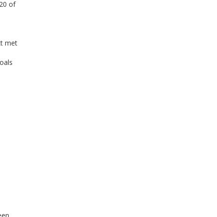
20 of
t met
oals
een