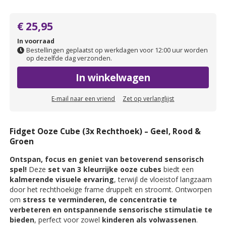
€ 25,95
In voorraad
Bestellingen geplaatst op werkdagen voor 12:00 uur worden
op dezelfde dag verzonden.
In winkelwagen
E-mail naar een vriend
Zet op verlanglijst
Fidget Ooze Cube (3x Rechthoek) – Geel, Rood &
Groen
Ontspan, focus en geniet van betoverend sensorisch
spel!
Deze
set van 3 kleurrijke ooze cubes
biedt een
kalmerende visuele ervaring
, terwijl de vloeistof langzaam
door het rechthoekige frame druppelt en stroomt. Ontworpen
om
stress te verminderen, de concentratie te
verbeteren en ontspannende sensorische stimulatie te
bieden
, perfect voor zowel
kinderen als volwassenen
.