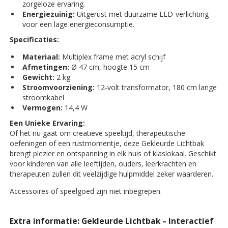
zorgeloze ervaring.
Energiezuinig:
Uitgerust met duurzame LED-verlichting
voor een lage energieconsumptie.
Specificaties:
Materiaal:
Multiplex frame met acryl schijf
Afmetingen:
Ø 47 cm, hoogte 15 cm
Gewicht:
2 kg
Stroomvoorziening:
12-volt transformator, 180 cm lange
stroomkabel
Vermogen:
14,4 W
Een Unieke Ervaring:
Of het nu gaat om creatieve speeltijd, therapeutische
oefeningen of een rustmomentje, deze Gekleurde Lichtbak
brengt plezier en ontspanning in elk huis of klaslokaal. Geschikt
voor kinderen van alle leeftijden, ouders, leerkrachten en
therapeuten zullen dit veelzijdige hulpmiddel zeker waarderen.
Accessoires of speelgoed zijn niet inbegrepen.
Extra informatie: Gekleurde Lichtbak – Interactief