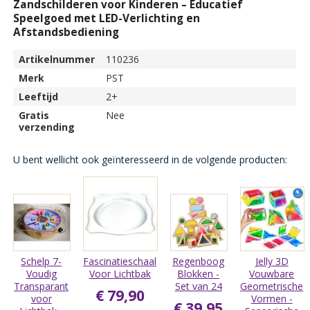
Zandschilderen voor Kinderen – Educatief
Speelgoed met LED-Verlichting en
Afstandsbediening
Artikelnummer
110236
Merk
PST
Leeftijd
2+
Gratis
Nee
verzending
U bent wellicht ook geïnteresseerd in de volgende producten:
Schelp 7-
Fascinatieschaal
Regenboog
Jelly 3D
Voudig
Voor Lichtbak
Blokken -
Vouwbare
Transparant
Set van 24
Geometrische
€ 79,90
voor
Vormen -
€ 39,95