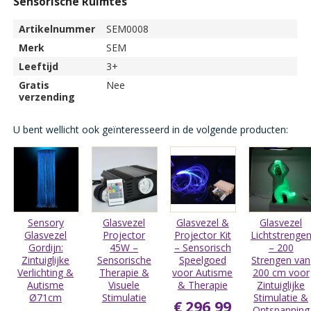
Sensorische Ruimtes
Artikelnummer
SEM0008
Merk
SEM
Leeftijd
3+
Gratis
Nee
verzending
U bent wellicht ook geïnteresseerd in de volgende producten:
Sensory
Glasvezel
Glasvezel &
Glasvezel
Glasvezel
Projector
Projector Kit
Lichtstrenge
Gordijn:
45W –
– Sensorisch
– 200
Zintuiglijke
Sensorische
Speelgoed
Strengen van
Verlichting &
Therapie &
voor Autisme
200 cm voor
Autisme
Visuele
& Therapie
Zintuiglijke
Ø71cm
Stimulatie
Stimulatie &
€ 296,99
Ontspanning