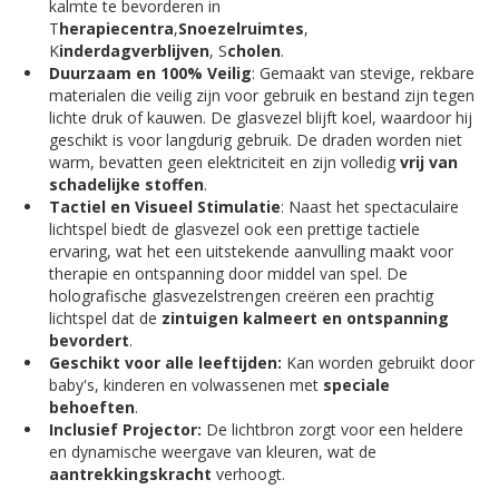
kalmte te bevorderen in
T
herapiecentra
,
Snoezelruimtes
,
K
inderdagverblijven
, S
cholen
.
Duurzaam en 100% Veilig
: Gemaakt van stevige, rekbare
materialen die veilig zijn voor gebruik en bestand zijn tegen
lichte druk of kauwen. De glasvezel blijft koel, waardoor hij
geschikt is voor langdurig gebruik. De draden worden niet
warm, bevatten geen elektriciteit en zijn volledig
vrij van
schadelijke stoffen
.
Tactiel en Visueel Stimulatie
: Naast het spectaculaire
lichtspel biedt de glasvezel ook een prettige tactiele
ervaring, wat het een uitstekende aanvulling maakt voor
therapie en ontspanning door middel van spel. De
holografische glasvezelstrengen creëren een prachtig
lichtspel dat de
zintuigen kalmeert en ontspanning
bevordert
.
Geschikt voor alle leeftijden:
Kan worden gebruikt door
baby's, kinderen en volwassenen met
speciale
behoeften
.
Inclusief Projector:
De lichtbron zorgt voor een heldere
en dynamische weergave van kleuren, wat de
aantrekkingskracht
verhoogt.