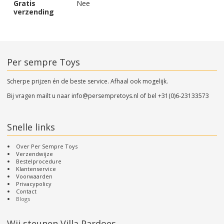
Gratis
Nee
verzending
Per sempre Toys
Scherpe prijzen én de beste service. Afhaal ook mogelijk.
Bij vragen mailt u naar
info@persempretoys.nl
of bel
+31(0)6-23133573
Snelle links
Over Per Sempre Toys
Verzendwijze
Bestelprocedure
Klantenservice
Voorwaarden
Privacypolicy
Contact
Blogs
Wij steunen Villa Pardoes