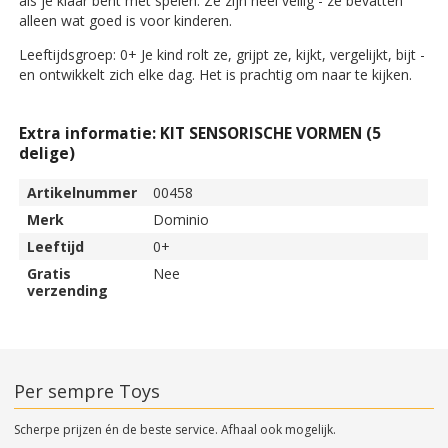
als je klaar bent met spelen. Ze zijn heel veilig - ze bevatten
alleen wat goed is voor kinderen.
Leeftijdsgroep: 0+ Je kind rolt ze, grijpt ze, kijkt, vergelijkt, bijt -
en ontwikkelt zich elke dag. Het is prachtig om naar te kijken.
Extra informatie: KIT SENSORISCHE VORMEN (5
delige)
Artikelnummer
00458
Merk
Dominio
Leeftijd
0+
Gratis
Nee
verzending
Per sempre Toys
Scherpe prijzen én de beste service. Afhaal ook mogelijk.