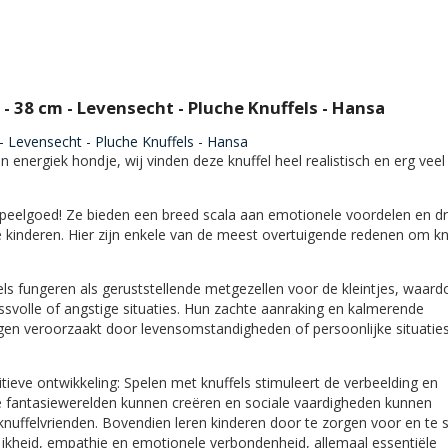
 38 cm - Levensecht - Pluche Knuffels - Hansa
 Levensecht - Pluche Knuffels - Hansa
n energiek hondje, wij vinden deze knuffel heel realistisch en erg veel
 speelgoed! Ze bieden een breed scala aan emotionele voordelen en d
e kinderen. Hier zijn enkele van de meest overtuigende redenen om kn
els fungeren als geruststellende metgezellen voor de kleintjes, waard
ressvolle of angstige situaties. Hun zachte aanraking en kalmerende
n veroorzaakt door levensomstandigheden of persoonlijke situaties
tieve ontwikkeling
: Spelen met knuffels stimuleert de verbeelding en
ze fantasiewerelden kunnen creëren en sociale vaardigheden kunnen
knuffelvrienden. Bovendien leren kinderen door te zorgen voor en te 
ijkheid, empathie en emotionele verbondenheid, allemaal essentiële