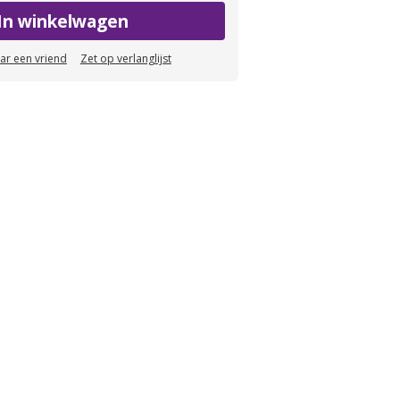
In winkelwagen
aar een vriend
Zet op verlanglijst