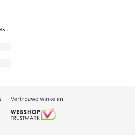
ls -
s
Vertrouwd winkelen