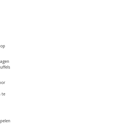
 op
ragen
uffels
oor
 te
spelen