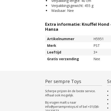
Verpakking lengte: 40 cm
Verpakkingsgewicht: 455 g
Wasbaar: Nee
Extra informatie: Knuffel Hond 
Hansa
Artikelnummer
H5951
Merk
PST
Leeftijd
3+
Gratis verzending
Nee
Per sempre Toys
Sn
Scherpe prijzen én de beste service.
Afhaal ook mogelijk.
Bij vragen mailt u naar
info@persempretoys.nl
of bel
+31(0)6-
23133573