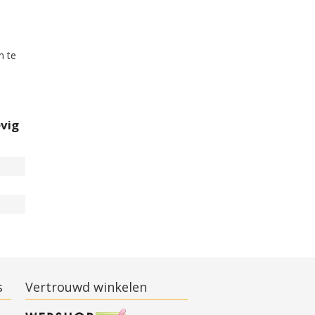
n te
vig
s
Vertrouwd winkelen