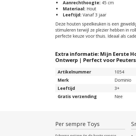
Aanrechthoogte:
45 cm
Materiaal:
Hout
Leeftijd:
Vanaf 3 jaar
Deze houten speelkeuken is een geweldig
stimuleren terwijl ze plezier hebben in 
perfecte keuze voor thuis. Ideaal als cad
Extra informatie: Mijn Eerste
Ontwerp | Perfect voor Peuters 
Artikelnummer
1054
Merk
Dominio
Leeftijd
3+
Gratis verzending
Nee
Per sempre Toys
Sn
Scherpe prijzen én de beste service.