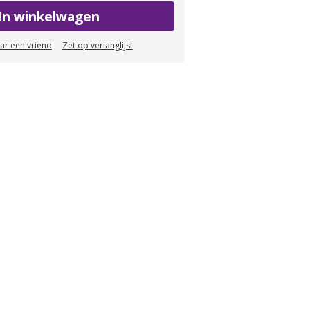
In winkelwagen
aar een vriend
Zet op verlanglijst