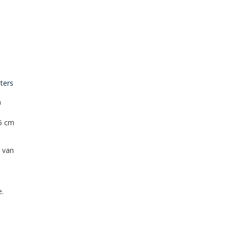
ters
n
45 cm
 van
.