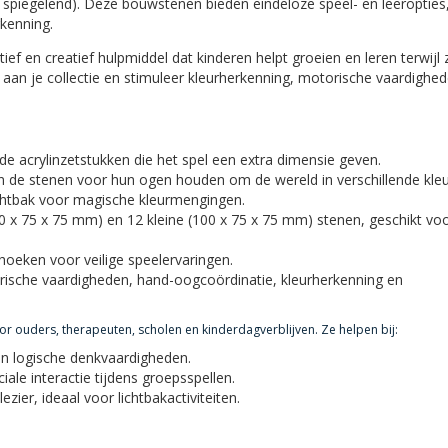
n spiegelend). Deze bouwstenen bieden eindeloze speel- en leeropties
kenning.
 en creatief hulpmiddel dat kinderen helpt groeien en leren terwijl 
 aan je collectie en stimuleer kleurherkenning, motorische vaardighe
e acrylinzetstukken die het spel een extra dimensie geven.
 de stenen voor hun ogen houden om de wereld in verschillende kle
ichtbak voor magische kleurmengingen.
00 x 75 x 75 mm) en 12 kleine (100 x 75 x 75 mm) stenen, geschikt vo
oeken voor veilige speelervaringen.
ische vaardigheden, hand-oogcoördinatie, kleurherkenning en
or ouders, therapeuten, scholen en kinderdagverblijven. Ze helpen bij:
en logische denkvaardigheden.
iale interactie tijdens groepsspellen.
zier, ideaal voor lichtbakactiviteiten.