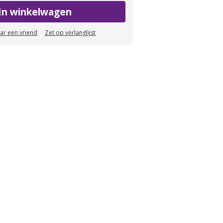
In winkelwagen
aar een vriend
Zet op verlanglijst