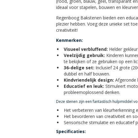
(rood, groen, blauw, geel, transparant e
ideaal voor stapelen, bouwen en kleurver
Regenboog Bakstenen bieden een educatief
plezier hebben. Voeg deze unieke set toe
creativiteit!
Kenmerken:
Visueel verbluffend:
Helder gekleurd
Veelzijdig gebruik:
Kinderen kunnen
te bekijken of ze gebruiken op een l
36-delige set:
Inclusief 24 grote (2
dubbel en half bouwen.
Kindvriendelijk design:
Afgeronde h
Educatief en leuk:
Stimuleert motor
probleemoplossend denken.
Deze stenen zijn een fantastisch hulpmiddel vo
Het verbeteren van kleurherkenning 
Het bevorderen van creativiteit en soc
Sensorische stimulatie en educatief ple
Specificaties: