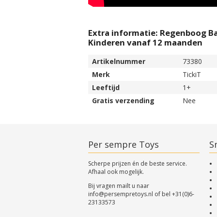
Extra informatie: Regenboog Ba
Kinderen vanaf 12 maanden
Artikelnummer
73380
Merk
TickiT
Leeftijd
1+
Gratis verzending
Nee
Per sempre Toys
Sn
Scherpe prijzen én de beste service.
Afhaal ook mogelijk.
Bij vragen mailt u naar
info@persempretoys.nl
of bel
+31(0)6-
23133573