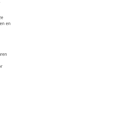
,
ze
den en
uren
or