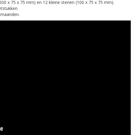
200 x 75 x 75 mm) en 12 kleine stenen (100 x 75 x 75 mm).
tstukken.
 maanden.