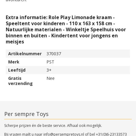
Extra informatie: Role Play Limonade kraam -
Speeltent voor kinderen - 110 x 163 x 158 cm -
Natuurlijke materialen - Winkeltje Speelhuis voor
binnen en buiten - Kindertent voor jongens en
meisjes
Artikelnummer
370037
Merk
PST
Leeftijd
3+
Gratis
Nee
verzending
Per sempre Toys
Scherpe prijzen én de beste service. Afhaal ook mogelijk.
Bij vragen mailt u naar
info@persempretoys.nl
of bel
+31(0)6-23133573