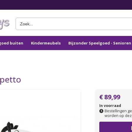
goed buiten
Kindermeubels
Bijzonder Speelgoed - Seniore
petto
€ 89,99
In voorraad
Bestellingen ge
worden op dez