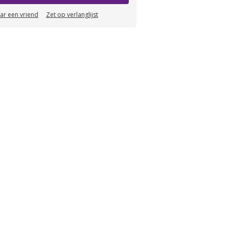
aar een vriend
Zet op verlanglijst