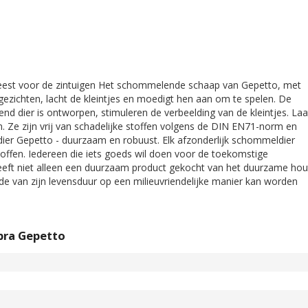
eest voor de zintuigen Het schommelende schaap van Gepetto, met
e gezichten, lacht de kleintjes en moedigt hen aan om te spelen. De
nd dier is ontworpen, stimuleren de verbeelding van de kleintjes. Laa
n. Ze zijn vrij van schadelijke stoffen volgens de DIN EN71-norm en
dier Gepetto - duurzaam en robuust. Elk afzonderlijk schommeldier
offen. Iedereen die iets goeds wil doen voor de toekomstige
eeft niet alleen een duurzaam product gekocht van het duurzame hou
e van zijn levensduur op een milieuvriendelijke manier kan worden
bra Gepetto