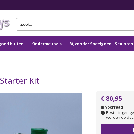
goed buiten
Kindermeubels
Bijzonder Speelgoed - Seniore
Starter Kit
€ 80,95
In voorraad
Bestellingen ge
worden op dez