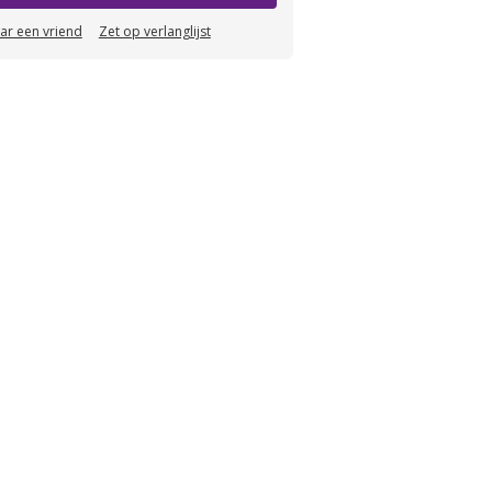
aar een vriend
Zet op verlanglijst