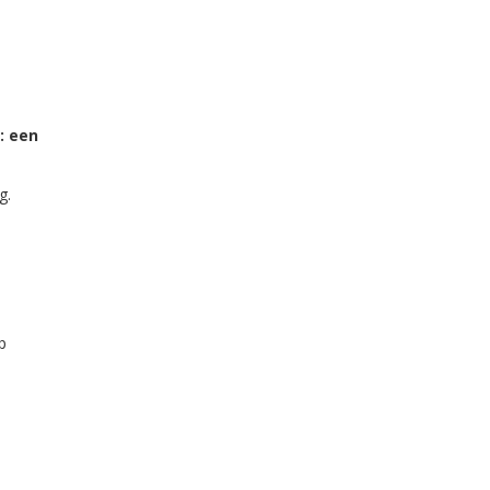
: een
g.
p