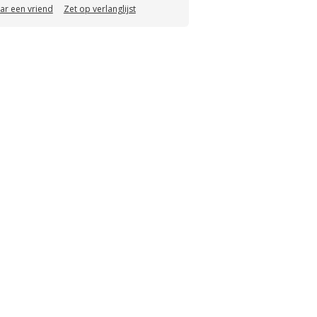
aar een vriend
Zet op verlanglijst