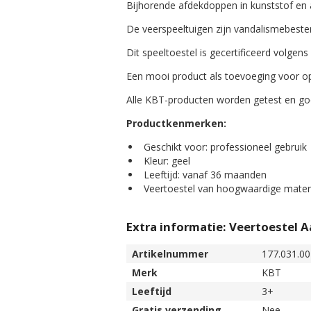
Bijhorende afdekdoppen in kunststof en 
De veerspeeltuigen zijn vandalismebeste
Dit speeltoestel is gecertificeerd volge
Een mooi product als toevoeging voor op 
Alle KBT-producten worden getest en goe
Productkenmerken:
Geschikt voor: professioneel gebruik
Kleur: geel
Leeftijd: vanaf 36 maanden
Veertoestel van hoogwaardige materi
Extra informatie: Veertoestel
Artikelnummer
177.031.00
Merk
KBT
Leeftijd
3+
Gratis verzending
Nee