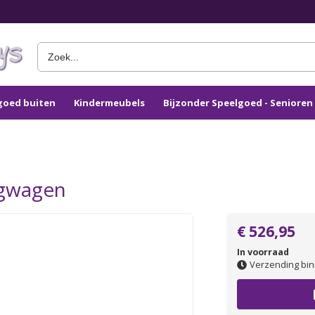
goed buiten
Kindermeubels
Bijzonder Speelgoed - Seniore
ngwagen
€ 526,95
In voorraad
Verzending bin