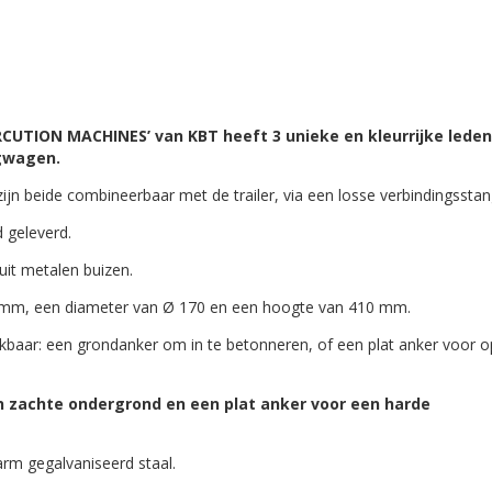
UTION MACHINES’ van KBT heeft 3 unieke en kleurrijke leden
gwagen.
ijn beide combineerbaar met de trailer, via een losse verbindingsstan
 geleverd.
it metalen buizen.
 18mm, een diameter van Ø 170 en een hoogte van 410 mm.
ikbaar: een grondanker om in te betonneren, of een plat anker voor o
n zachte ondergrond en een plat anker voor een harde
rm gegalvaniseerd staal.