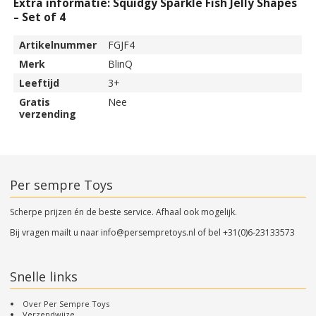
Extra informatie: Squidgy Sparkle Fish Jelly Shapes
– Set of 4
Artikelnummer
FGJF4
Merk
BlinQ
Leeftijd
3+
Gratis
Nee
verzending
Per sempre Toys
Scherpe prijzen én de beste service. Afhaal ook mogelijk.
Bij vragen mailt u naar
info@persempretoys.nl
of bel
+31(0)6-23133573
Snelle links
Over Per Sempre Toys
Verzendwijze