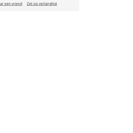
aar een vriend
Zet op verlanglijst