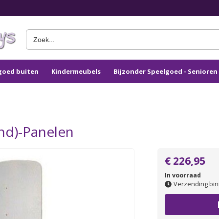
goed buiten
Kindermeubels
Bijzonder Speelgoed - Seniore
nd)-Panelen
€ 226,95
In voorraad
Verzending bin