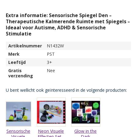
Extra informatie: Sensorische Spiegel Den –
Therapeutische Kalmerende Ruimte met Spiegels –
Ideaal voor Autisme, ADHD & Sensorische
Stimulatie
Artikelnummer
N1432W
Merk
PST
Leeftijd
3+
Gratis
Nee
verzending
U bent wellicht ook geïnteresseerd in de volgende producten:
Sensorische
Neon Visuele
Glow in the
Visuele
Effecten Set -
Dark