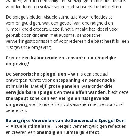
wanden, vormen een veilige en veelzijdige ruimte die ideaal is
voor kinderen en volwassenen met sensorische behoeften.
De spiegels bieden visuele stimulatie door reflecties te
vermenigvuldigen, wat een gevoel van oneindigheid en
ruimtelijkheid creëert. Deze functie maakt het ideaal voor
gebruik door kinderen met autisme, sensorische
verwerkingsstoornissen of voor iedereen die baat heeft bij een
rustgevende omgeving.
Creëer een kalmerende en sensorisch-vriendelijke
omgeving!
De
Sensorische Spiegel Den – Wit
is een speciaal
ontworpen ruimte voor
ontspanning en sensorische
stimulatie
. Met
vijf grote panelen
, waaronder
drie
verwijderbare spiegels
en
twee effen wanden
, biedt deze
therapeutische den
een
veilige en rustgevende
omgeving
voor kinderen en volwassenen met sensorische
behoeften.
Belangrijke Voordelen van de Sensorische Spiegel Den:
✔
Visuele stimulatie
– Spiegels vermenigvuldigen reflecties
en creëren een
oneindig en ruimtelijk effect
.