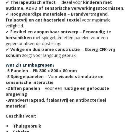
✔
Therapeutisch effect
– Ideaal voor
kinderen met
autisme, ADHD of sensorische verwerkingsstoornissen
.
✔
Hoogwaardige materialen
–
Brandvertragend,
ftalaatvrij en antibacterieel textiel
voor maximale
veiligheid.
✔
Flexibel en aanpasbaar ontwerp
–
Eenvoudig te
herschikken
met spiegel- en effen panelen voor een
gepersonaliseerde opstelling.
✔
Veilige en duurzame constructie
–
Stevig CFK-vrij
schuim
zorgt voor langdurig gebruik.
Wat Zit Er Inbegrepen?
-5 Panelen
– Elk
800 x 800 x 80 mm
-3 Spiegelpanelen
– Voor
visuele stimulatie en
sensorische interactie
-2 Effen panelen
– Voor een
rustige en gefocuste
omgeving
-Brandvertragend, ftalaatvrij en antibacterieel
materiaal
Geschikt voor:
Thuisgebruik
Scholen